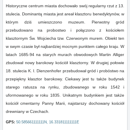
Historyczne centrum miasta dochowało swój regularny rzut z 13.
stulecia. Dominantą miasta jest areał klasztoru benedyktynów, w
którym dziś umieszczono muzeum. Pierwotny gród
przebudowano na probostwo i połączono z kościołem
klasztornym Św. Wojciecha tzw. Czerwonym murem. Obiekt ten
w swym czasie był najbardziej mocnym punktem całego kraju. W
latach 1685-94 na starych murach obwodowych Martin Alliger
zbudował nowy barokowy kościół klasztorny. W drugiej połowie
18. stulecia K. I. Dienzenhofer przebudował gród i probóstwo na
przepiękny klasztor barokowy. Ciekawy jest tu także budynek
starego ratusza na rynku, zbudowanego w roku 1542 i
uformowanego w roku 1835. Unikatnym budynkiem jest także
kościół cmentarny Panny Marii, najstarszy dochowany kościół
drewniany w Czechach.
GPS:
50.585661111111N, 16.331811111111E