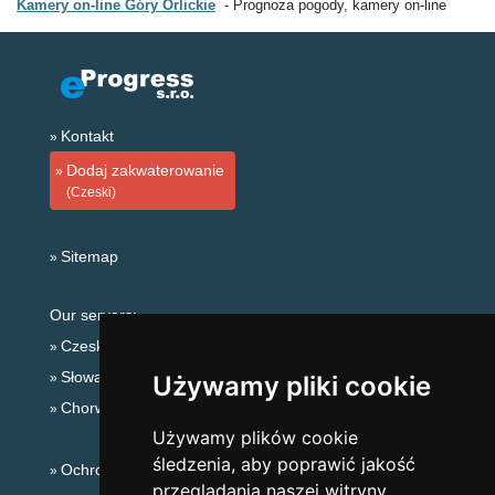
Kamery on-line Góry Orlickie
Prognoza pogody, kamery on-line
Kontakt
Dodaj zakwaterowanie
(Czeski)
Sitemap
Our servers:
Czeskie Góry
Słowackie góry
Używamy pliki cookie
Chorwacja
Używamy plików cookie
śledzenia, aby poprawić jakość
Ochrona prywatności
przeglądania naszej witryny,