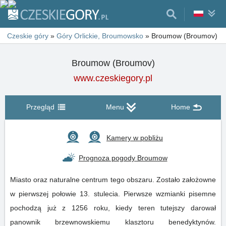
Czeskie góry
»
Góry Orlickie, Broumowsko
»
Broumow (Broumov)
Broumow (Broumov)
www.czeskiegory.pl
Przegląd
Menu
Home
Kamery w pobliżu
Prognoza pogody Broumow
Miasto oraz naturalne centrum tego obszaru. Zostało założowne
w pierwszej połowie 13. stulecia. Pierwsze wzmianki pisemne
pochodzą już z 1256 roku, kiedy teren tutejszy darował
panownik brzewnowskiemu klasztoru benedyktynów.